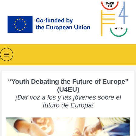
Ir
al
contenido
Main
Menu
“Youth Debating the Future of Europe”
(U4EU)
¡Dar voz a los y las jóvenes sobre el
futuro de Europa!