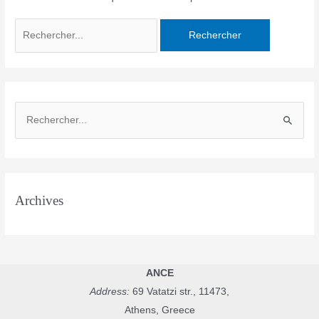
Rechercher :
R
e
c
h
e
Archives
r
c
h
e
ANCE
r
Address:
69 Vatatzi str., 11473,
Athens, Greece